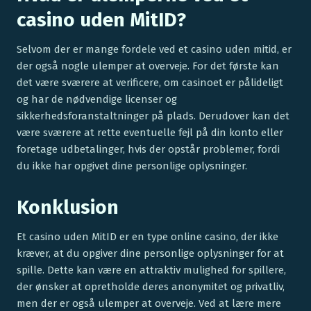
casino uden MitID?
Selvom der er mange fordele ved et casino uden mitid, er
der også nogle ulemper at overveje. For det første kan
det være sværere at verificere, om casinoet er pålideligt
og har de nødvendige licenser og
sikkerhedsforanstaltninger på plads. Derudover kan det
være sværere at rette eventuelle fejl på din konto eller
foretage udbetalinger, hvis der opstår problemer, fordi
du ikke har opgivet dine personlige oplysninger.
Konklusion
Et casino uden MitID er en type online casino, der ikke
kræver, at du opgiver dine personlige oplysninger for at
spille. Dette kan være en attraktiv mulighed for spillere,
der ønsker at opretholde deres anonymitet og privatliv,
men der er også ulemper at overveje. Ved at lære mere