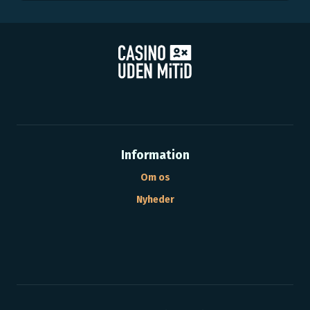
Information
Om os
Nyheder