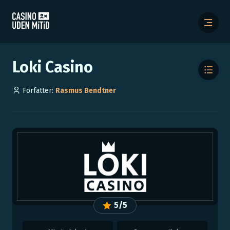
Loki Casino
Forfatter:
Rasmus Bendtner
5/5