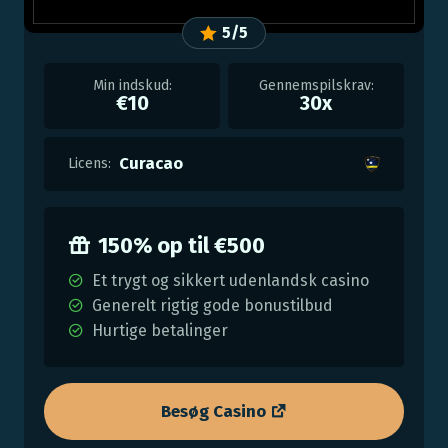
5/5
Min indskud:
Gennemspilskrav:
€10
30x
Curacao
Licens:
150% op til €500
Et trygt og sikkert udenlandsk casino
Generelt rigtig gode bonustilbud
Hurtige betalinger
Besøg Casino