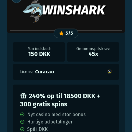
5/5
Min indskud:
Gennemspilskrav:
150 DKK
45x
Curacao
Licens:
240% op til 18500 DKK +
300 gratis spins
Nyt casino med stor bonus
Hurtige udbetalinger
Spil i DKK