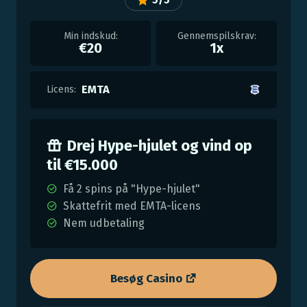
Min indskud:
Gennemspilskrav:
€20
1x
EMTA
Licens:
Drej Hype-hjulet og vind op
til €15.000
Få 2 spins på "Hype-hjulet"
Skattefrit med EMTA-licens
Nem udbetaling
Besøg Casino