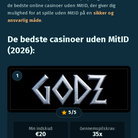
de bedste online casinoer uden MitID, der giver dig
mulighed for at spille uden MitID på en
sikker og
ansvarlig måde
.
De bedste casinoer uden MitID
(2026):
1
5/5
Min indskud:
Gennemspilskrav:
€20
35x