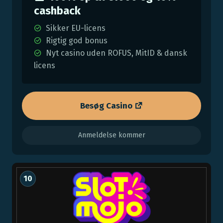
cashback
Sikker EU-licens
Rigtig god bonus
Nyt casino uden ROFUS, MitID & dansk
licens
Besøg Casino
Anmeldelse kommer
10