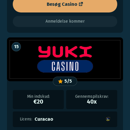
Besøg Casino
Anmeldelse kommer
15
5/5
Min indskud:
Gennemspilskrav:
€20
40x
Curacao
Licens: