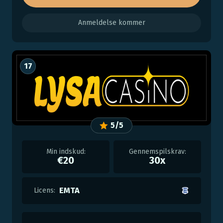
Anmeldelse kommer
17
5/5
Min indskud:
Gennemspilskrav:
€20
30x
EMTA
Licens: