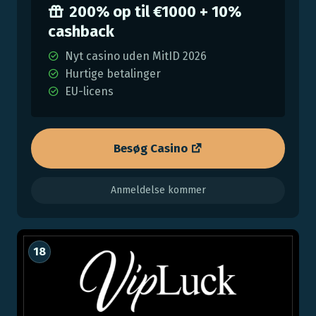
200% op til €1000 + 10%
cashback
Nyt casino uden MitID 2026
Hurtige betalinger
EU-licens
Besøg Casino
Anmeldelse kommer
18