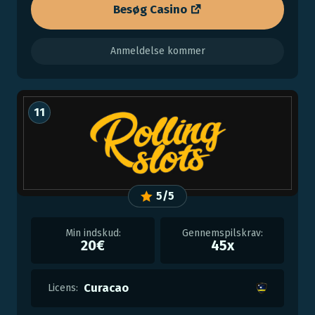
Besøg Casino
Anmeldelse kommer
11
5/5
Min indskud:
Gennemspilskrav:
20€
45x
Curacao
Licens: