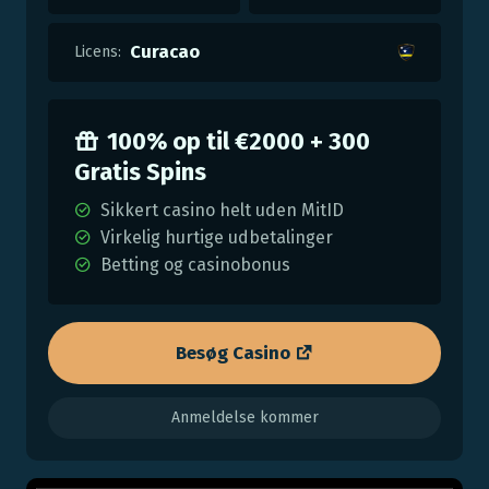
Curacao
Licens:
100% op til €2000 + 300
Gratis Spins
Sikkert casino helt uden MitID
Virkelig hurtige udbetalinger
Betting og casinobonus
Besøg Casino
Anmeldelse kommer