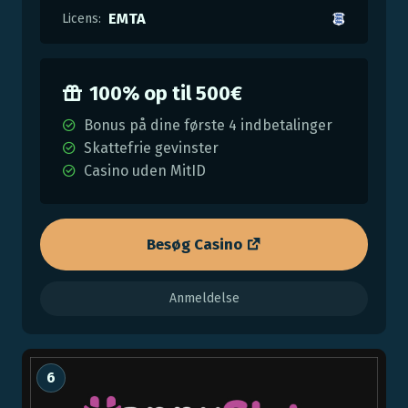
EMTA
Licens:
100% op til 500€
Bonus på dine første 4 indbetalinger
Skattefrie gevinster
Casino uden MitID
Besøg Casino
Anmeldelse
6