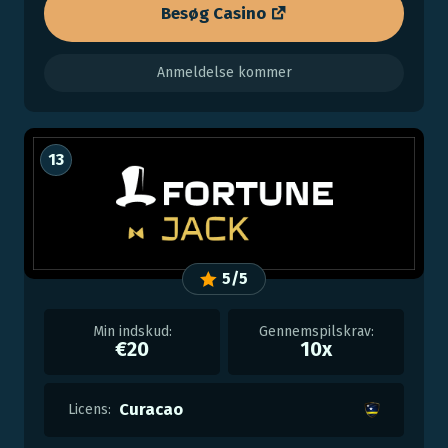
Besøg Casino
Anmeldelse kommer
13
5/5
Min indskud:
Gennemspilskrav:
€20
10x
Curacao
Licens: