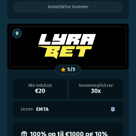
Anmeldelse kommer
9
5/5
Min indskud:
Gennemspilskrav:
€20
30x
EMTA
Licens:
100% op til €1000 og 10%