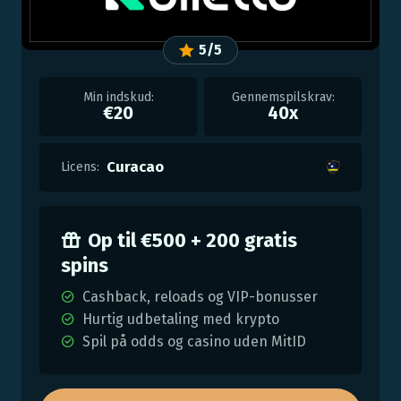
5/5
Min indskud:
Gennemspilskrav:
€20
40x
Curacao
Licens:
Op til €500 + 200 gratis
spins
Cashback, reloads og VIP-bonusser
Hurtig udbetaling med krypto
Spil på odds og casino uden MitID